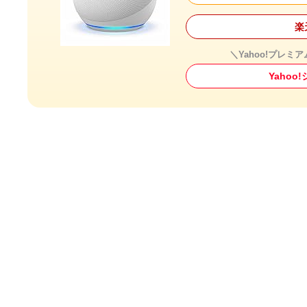
楽
＼Yahoo!プレミ
Yaho