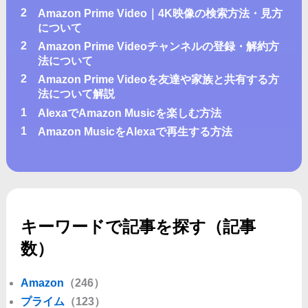
2
Amazon Prime Video｜4K映像の検索方法・見方
について
2
Amazon Prime Videoチャンネルの登録・解約方
法について
2
Amazon Prime Videoを友達や家族と共有する方
法について解説
1
AlexaでAmazon Musicを楽しむ方法
1
Amazon MusicをAlexaで再生する方法
キーワードで記事を探す（記事
数）
Amazon
（246）
プライム
（123）