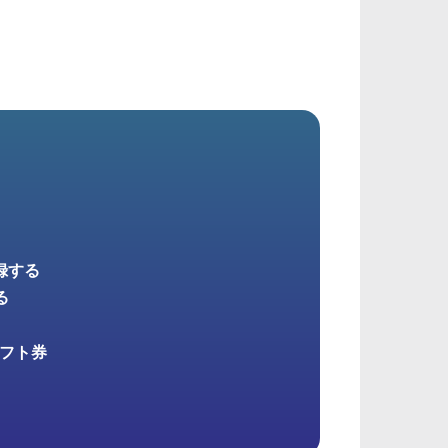
録する
る
ギフト券